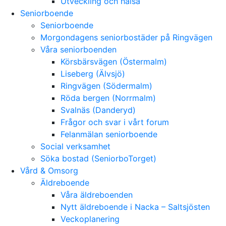
Utveckling och hälsa
Seniorboende
Seniorboende
Morgondagens seniorbostäder på Ringvägen
Våra seniorboenden
Körsbärsvägen (Östermalm)
Liseberg (Älvsjö)
Ringvägen (Södermalm)
Röda bergen (Norrmalm)
Svalnäs (Danderyd)
Frågor och svar i vårt forum
Felanmälan seniorboende
Social verksamhet
Söka bostad (SeniorboTorget)
Vård & Omsorg
Äldreboende
Våra äldreboenden
Nytt äldreboende i Nacka – Saltsjösten
Veckoplanering