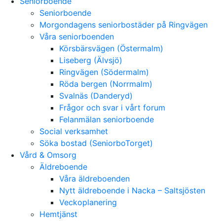
Seniorboende
Seniorboende
Morgondagens seniorbostäder på Ringvägen
Våra seniorboenden
Körsbärsvägen (Östermalm)
Liseberg (Älvsjö)
Ringvägen (Södermalm)
Röda bergen (Norrmalm)
Svalnäs (Danderyd)
Frågor och svar i vårt forum
Felanmälan seniorboende
Social verksamhet
Söka bostad (SeniorboTorget)
Vård & Omsorg
Äldreboende
Våra äldreboenden
Nytt äldreboende i Nacka – Saltsjösten
Veckoplanering
Hemtjänst