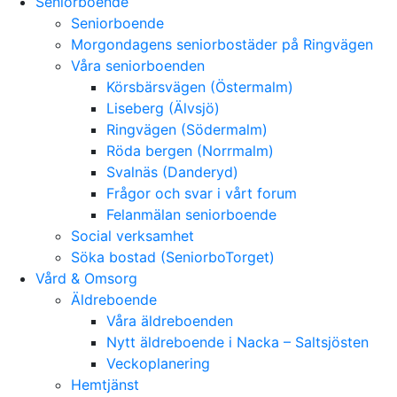
Seniorboende
Seniorboende
Morgondagens seniorbostäder på Ringvägen
Våra seniorboenden
Körsbärsvägen (Östermalm)
Liseberg (Älvsjö)
Ringvägen (Södermalm)
Röda bergen (Norrmalm)
Svalnäs (Danderyd)
Frågor och svar i vårt forum
Felanmälan seniorboende
Social verksamhet
Söka bostad (SeniorboTorget)
Vård & Omsorg
Äldreboende
Våra äldreboenden
Nytt äldreboende i Nacka – Saltsjösten
Veckoplanering
Hemtjänst