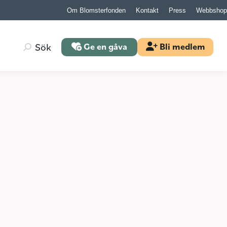
Om Blomsterfonden
Kontakt
Press
Webbshop
Search:
Sök
Ge en gåva
Bli medlem
Search:
Sök
Ge en gåva
Bli medlem