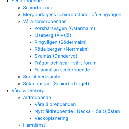
Seniorboende
Seniorboende
Morgondagens seniorbostäder på Ringvägen
Våra seniorboenden
Körsbärsvägen (Östermalm)
Liseberg (Älvsjö)
Ringvägen (Södermalm)
Röda bergen (Norrmalm)
Svalnäs (Danderyd)
Frågor och svar i vårt forum
Felanmälan seniorboende
Social verksamhet
Söka bostad (SeniorboTorget)
Vård & Omsorg
Äldreboende
Våra äldreboenden
Nytt äldreboende i Nacka – Saltsjösten
Veckoplanering
Hemtjänst