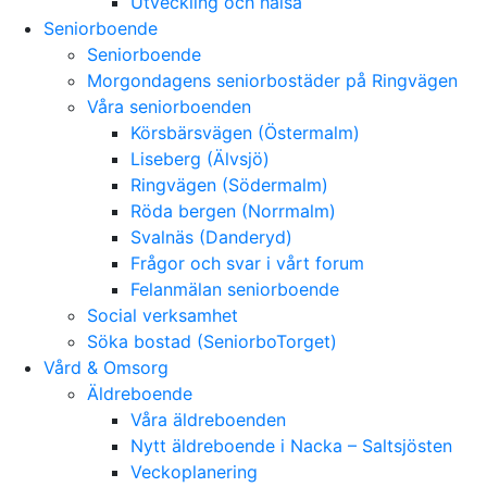
Utveckling och hälsa
Seniorboende
Seniorboende
Morgondagens seniorbostäder på Ringvägen
Våra seniorboenden
Körsbärsvägen (Östermalm)
Liseberg (Älvsjö)
Ringvägen (Södermalm)
Röda bergen (Norrmalm)
Svalnäs (Danderyd)
Frågor och svar i vårt forum
Felanmälan seniorboende
Social verksamhet
Söka bostad (SeniorboTorget)
Vård & Omsorg
Äldreboende
Våra äldreboenden
Nytt äldreboende i Nacka – Saltsjösten
Veckoplanering