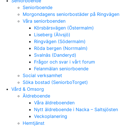
Seniorboende
Seniorboende
Morgondagens seniorbostäder på Ringvägen
Våra seniorboenden
Körsbärsvägen (Östermalm)
Liseberg (Älvsjö)
Ringvägen (Södermalm)
Röda bergen (Norrmalm)
Svalnäs (Danderyd)
Frågor och svar i vårt forum
Felanmälan seniorboende
Social verksamhet
Söka bostad (SeniorboTorget)
Vård & Omsorg
Äldreboende
Våra äldreboenden
Nytt äldreboende i Nacka – Saltsjösten
Veckoplanering
Hemtjänst