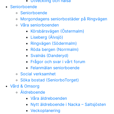
Utveckling och hälsa
Seniorboende
Seniorboende
Morgondagens seniorbostäder på Ringvägen
Våra seniorboenden
Körsbärsvägen (Östermalm)
Liseberg (Älvsjö)
Ringvägen (Södermalm)
Röda bergen (Norrmalm)
Svalnäs (Danderyd)
Frågor och svar i vårt forum
Felanmälan seniorboende
Social verksamhet
Söka bostad (SeniorboTorget)
Vård & Omsorg
Äldreboende
Våra äldreboenden
Nytt äldreboende i Nacka – Saltsjösten
Veckoplanering