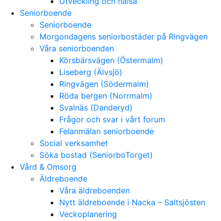
Utveckling och hälsa
Seniorboende
Seniorboende
Morgondagens seniorbostäder på Ringvägen
Våra seniorboenden
Körsbärsvägen (Östermalm)
Liseberg (Älvsjö)
Ringvägen (Södermalm)
Röda bergen (Norrmalm)
Svalnäs (Danderyd)
Frågor och svar i vårt forum
Felanmälan seniorboende
Social verksamhet
Söka bostad (SeniorboTorget)
Vård & Omsorg
Äldreboende
Våra äldreboenden
Nytt äldreboende i Nacka – Saltsjösten
Veckoplanering