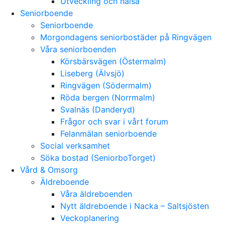
Utveckling och hälsa
Seniorboende
Seniorboende
Morgondagens seniorbostäder på Ringvägen
Våra seniorboenden
Körsbärsvägen (Östermalm)
Liseberg (Älvsjö)
Ringvägen (Södermalm)
Röda bergen (Norrmalm)
Svalnäs (Danderyd)
Frågor och svar i vårt forum
Felanmälan seniorboende
Social verksamhet
Söka bostad (SeniorboTorget)
Vård & Omsorg
Äldreboende
Våra äldreboenden
Nytt äldreboende i Nacka – Saltsjösten
Veckoplanering