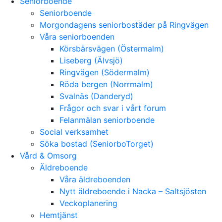
Seniorboende
Seniorboende
Morgondagens seniorbostäder på Ringvägen
Våra seniorboenden
Körsbärsvägen (Östermalm)
Liseberg (Älvsjö)
Ringvägen (Södermalm)
Röda bergen (Norrmalm)
Svalnäs (Danderyd)
Frågor och svar i vårt forum
Felanmälan seniorboende
Social verksamhet
Söka bostad (SeniorboTorget)
Vård & Omsorg
Äldreboende
Våra äldreboenden
Nytt äldreboende i Nacka – Saltsjösten
Veckoplanering
Hemtjänst