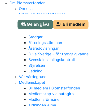
Skip
Om Blomsterfonden
to
Om oss
content
Fakta om Blomsterfonden
Föreningen
Ge en gåva
Bli medlem
Historien om Blomsterfonden
Hela historien om Blomsterfonden
Stadgar
Föreningsstämman
Årsredovisningar
Giva Sverige – för tryggt givande
Svensk Insamlingskontroll
Styrelsen
Ledning
Vår värdegrund
Medlemskapet
Bli medlem i Blomsterfonden
Medlemskap via autogiro
Medlemsförmåner
Tidningen Alma