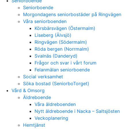
Seniorboende
Seniorboende
Morgondagens seniorbostäder på Ringvägen
Våra seniorboenden
Körsbärsvägen (Östermalm)
Liseberg (Älvsjö)
Ringvägen (Södermalm)
Röda bergen (Norrmalm)
Svalnäs (Danderyd)
Frågor och svar i vårt forum
Felanmälan seniorboende
Social verksamhet
Söka bostad (SeniorboTorget)
Vård & Omsorg
Äldreboende
Våra äldreboenden
Nytt äldreboende i Nacka – Saltsjösten
Veckoplanering
Hemtjänst