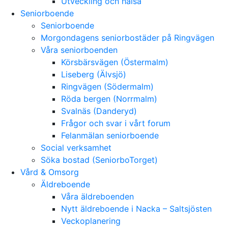
Utveckling och hälsa
Seniorboende
Seniorboende
Morgondagens seniorbostäder på Ringvägen
Våra seniorboenden
Körsbärsvägen (Östermalm)
Liseberg (Älvsjö)
Ringvägen (Södermalm)
Röda bergen (Norrmalm)
Svalnäs (Danderyd)
Frågor och svar i vårt forum
Felanmälan seniorboende
Social verksamhet
Söka bostad (SeniorboTorget)
Vård & Omsorg
Äldreboende
Våra äldreboenden
Nytt äldreboende i Nacka – Saltsjösten
Veckoplanering