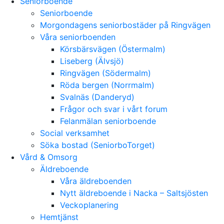
Seniorboende
Seniorboende
Morgondagens seniorbostäder på Ringvägen
Våra seniorboenden
Körsbärsvägen (Östermalm)
Liseberg (Älvsjö)
Ringvägen (Södermalm)
Röda bergen (Norrmalm)
Svalnäs (Danderyd)
Frågor och svar i vårt forum
Felanmälan seniorboende
Social verksamhet
Söka bostad (SeniorboTorget)
Vård & Omsorg
Äldreboende
Våra äldreboenden
Nytt äldreboende i Nacka – Saltsjösten
Veckoplanering
Hemtjänst