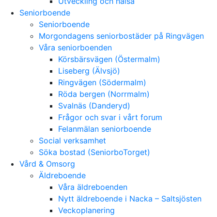
Utveckling och hälsa
Seniorboende
Seniorboende
Morgondagens seniorbostäder på Ringvägen
Våra seniorboenden
Körsbärsvägen (Östermalm)
Liseberg (Älvsjö)
Ringvägen (Södermalm)
Röda bergen (Norrmalm)
Svalnäs (Danderyd)
Frågor och svar i vårt forum
Felanmälan seniorboende
Social verksamhet
Söka bostad (SeniorboTorget)
Vård & Omsorg
Äldreboende
Våra äldreboenden
Nytt äldreboende i Nacka – Saltsjösten
Veckoplanering