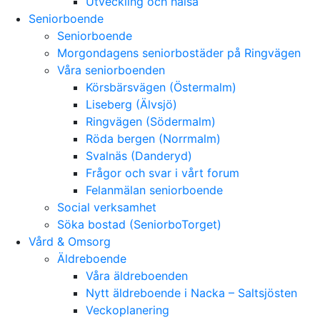
Utveckling och hälsa
Seniorboende
Seniorboende
Morgondagens seniorbostäder på Ringvägen
Våra seniorboenden
Körsbärsvägen (Östermalm)
Liseberg (Älvsjö)
Ringvägen (Södermalm)
Röda bergen (Norrmalm)
Svalnäs (Danderyd)
Frågor och svar i vårt forum
Felanmälan seniorboende
Social verksamhet
Söka bostad (SeniorboTorget)
Vård & Omsorg
Äldreboende
Våra äldreboenden
Nytt äldreboende i Nacka – Saltsjösten
Veckoplanering