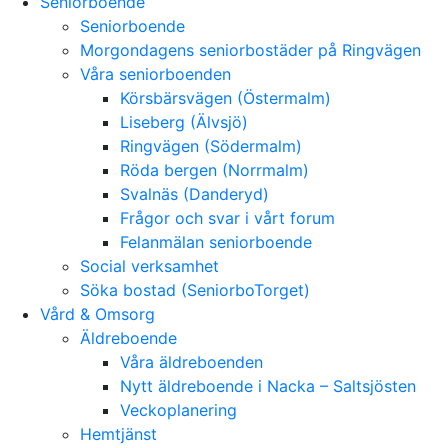
Seniorboende
Seniorboende
Morgondagens seniorbostäder på Ringvägen
Våra seniorboenden
Körsbärsvägen (Östermalm)
Liseberg (Älvsjö)
Ringvägen (Södermalm)
Röda bergen (Norrmalm)
Svalnäs (Danderyd)
Frågor och svar i vårt forum
Felanmälan seniorboende
Social verksamhet
Söka bostad (SeniorboTorget)
Vård & Omsorg
Äldreboende
Våra äldreboenden
Nytt äldreboende i Nacka – Saltsjösten
Veckoplanering
Hemtjänst