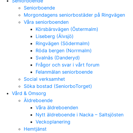
Seniorboende
Seniorboende
Morgondagens seniorbostäder på Ringvägen
Våra seniorboenden
Körsbärsvägen (Östermalm)
Liseberg (Älvsjö)
Ringvägen (Södermalm)
Röda bergen (Norrmalm)
Svalnäs (Danderyd)
Frågor och svar i vårt forum
Felanmälan seniorboende
Social verksamhet
Söka bostad (SeniorboTorget)
Vård & Omsorg
Äldreboende
Våra äldreboenden
Nytt äldreboende i Nacka – Saltsjösten
Veckoplanering
Hemtjänst