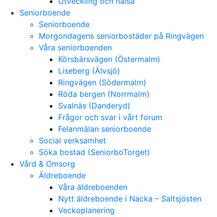
Utveckling och hälsa
Seniorboende
Seniorboende
Morgondagens seniorbostäder på Ringvägen
Våra seniorboenden
Körsbärsvägen (Östermalm)
Liseberg (Älvsjö)
Ringvägen (Södermalm)
Röda bergen (Norrmalm)
Svalnäs (Danderyd)
Frågor och svar i vårt forum
Felanmälan seniorboende
Social verksamhet
Söka bostad (SeniorboTorget)
Vård & Omsorg
Äldreboende
Våra äldreboenden
Nytt äldreboende i Nacka – Saltsjösten
Veckoplanering