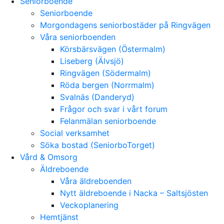
Seniorboende
Seniorboende
Morgondagens seniorbostäder på Ringvägen
Våra seniorboenden
Körsbärsvägen (Östermalm)
Liseberg (Älvsjö)
Ringvägen (Södermalm)
Röda bergen (Norrmalm)
Svalnäs (Danderyd)
Frågor och svar i vårt forum
Felanmälan seniorboende
Social verksamhet
Söka bostad (SeniorboTorget)
Vård & Omsorg
Äldreboende
Våra äldreboenden
Nytt äldreboende i Nacka – Saltsjösten
Veckoplanering
Hemtjänst