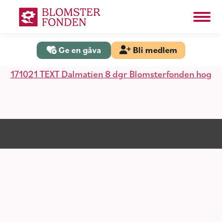
Search:
Sök
Ge en gåva
Bli medlem
171021 TEXT Dalmatien 8 dgr Blomsterfonden hog