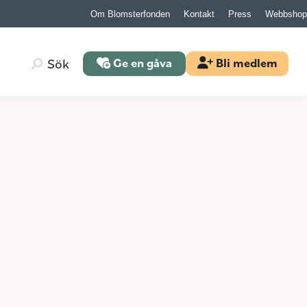
Om Blomsterfonden
Kontakt
Press
Webbshop
Search:
Sök
Ge en gåva
Bli medlem