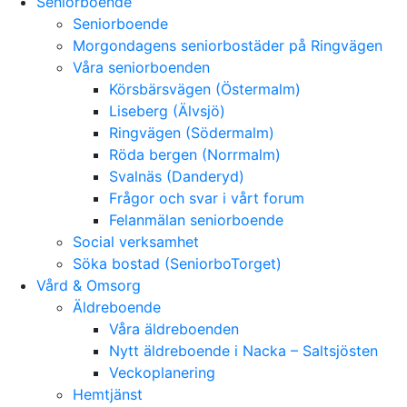
Seniorboende
Seniorboende
Morgondagens seniorbostäder på Ringvägen
Våra seniorboenden
Körsbärsvägen (Östermalm)
Liseberg (Älvsjö)
Ringvägen (Södermalm)
Röda bergen (Norrmalm)
Svalnäs (Danderyd)
Frågor och svar i vårt forum
Felanmälan seniorboende
Social verksamhet
Söka bostad (SeniorboTorget)
Vård & Omsorg
Äldreboende
Våra äldreboenden
Nytt äldreboende i Nacka – Saltsjösten
Veckoplanering
Hemtjänst