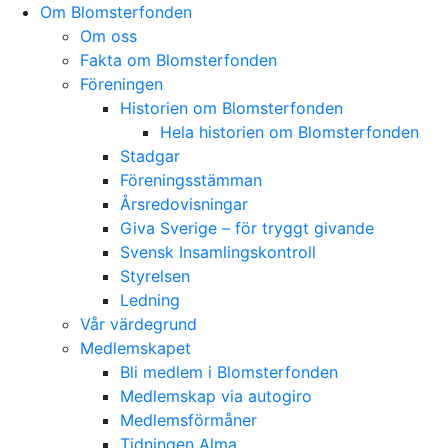
Skip
Om Blomsterfonden
to
Om oss
content
Fakta om Blomsterfonden
Föreningen
Historien om Blomsterfonden
Hela historien om Blomsterfonden
Stadgar
Föreningsstämman
Årsredovisningar
Giva Sverige – för tryggt givande
Svensk Insamlingskontroll
Styrelsen
Ledning
Vår värdegrund
Medlemskapet
Bli medlem i Blomsterfonden
Medlemskap via autogiro
Medlemsförmåner
Tidningen Alma