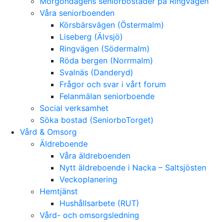
Morgondagens seniorbostäder på Ringvägen
Våra seniorboenden
Körsbärsvägen (Östermalm)
Liseberg (Älvsjö)
Ringvägen (Södermalm)
Röda bergen (Norrmalm)
Svalnäs (Danderyd)
Frågor och svar i vårt forum
Felanmälan seniorboende
Social verksamhet
Söka bostad (SeniorboTorget)
Vård & Omsorg
Äldreboende
Våra äldreboenden
Nytt äldreboende i Nacka – Saltsjösten
Veckoplanering
Hemtjänst
Hushållsarbete (RUT)
Vård- och omsorgsledning