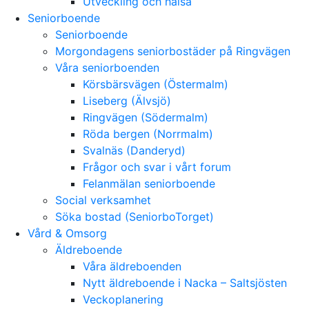
Utveckling och hälsa
Seniorboende
Seniorboende
Morgondagens seniorbostäder på Ringvägen
Våra seniorboenden
Körsbärsvägen (Östermalm)
Liseberg (Älvsjö)
Ringvägen (Södermalm)
Röda bergen (Norrmalm)
Svalnäs (Danderyd)
Frågor och svar i vårt forum
Felanmälan seniorboende
Social verksamhet
Söka bostad (SeniorboTorget)
Vård & Omsorg
Äldreboende
Våra äldreboenden
Nytt äldreboende i Nacka – Saltsjösten
Veckoplanering