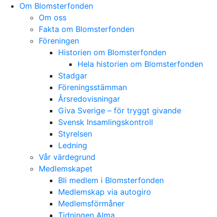
Skip
Om Blomsterfonden
to
Om oss
content
Fakta om Blomsterfonden
Föreningen
Historien om Blomsterfonden
Hela historien om Blomsterfonden
Stadgar
Föreningsstämman
Årsredovisningar
Giva Sverige – för tryggt givande
Svensk Insamlingskontroll
Styrelsen
Ledning
Vår värdegrund
Medlemskapet
Bli medlem i Blomsterfonden
Medlemskap via autogiro
Medlemsförmåner
Tidningen Alma