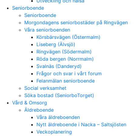
Utveckling och hälsa
Seniorboende
Seniorboende
Morgondagens seniorbostäder på Ringvägen
Våra seniorboenden
Körsbärsvägen (Östermalm)
Liseberg (Älvsjö)
Ringvägen (Södermalm)
Röda bergen (Norrmalm)
Svalnäs (Danderyd)
Frågor och svar i vårt forum
Felanmälan seniorboende
Social verksamhet
Söka bostad (SeniorboTorget)
Vård & Omsorg
Äldreboende
Våra äldreboenden
Nytt äldreboende i Nacka – Saltsjösten
Veckoplanering