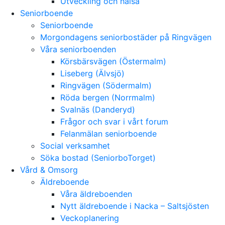
Utveckling och hälsa
Seniorboende
Seniorboende
Morgondagens seniorbostäder på Ringvägen
Våra seniorboenden
Körsbärsvägen (Östermalm)
Liseberg (Älvsjö)
Ringvägen (Södermalm)
Röda bergen (Norrmalm)
Svalnäs (Danderyd)
Frågor och svar i vårt forum
Felanmälan seniorboende
Social verksamhet
Söka bostad (SeniorboTorget)
Vård & Omsorg
Äldreboende
Våra äldreboenden
Nytt äldreboende i Nacka – Saltsjösten
Veckoplanering