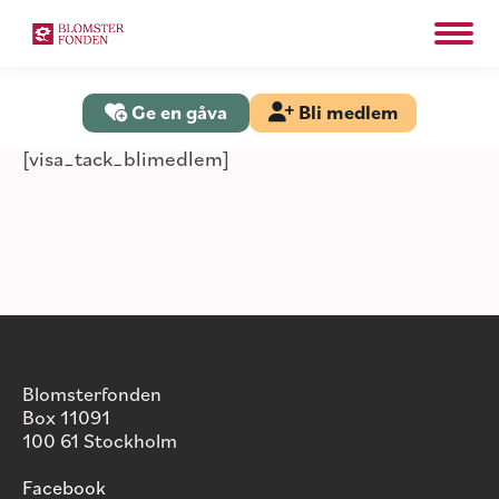
Search:
Sök
Ge en gåva
Bli medlem
[visa_tack_blimedlem]
Blomsterfonden
Box 11091
100 61 Stockholm
Facebook