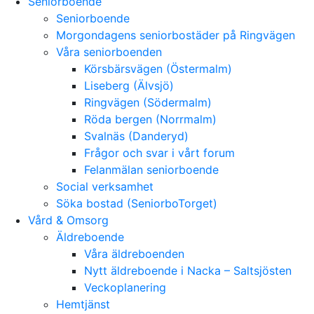
Seniorboende
Seniorboende
Morgondagens seniorbostäder på Ringvägen
Våra seniorboenden
Körsbärsvägen (Östermalm)
Liseberg (Älvsjö)
Ringvägen (Södermalm)
Röda bergen (Norrmalm)
Svalnäs (Danderyd)
Frågor och svar i vårt forum
Felanmälan seniorboende
Social verksamhet
Söka bostad (SeniorboTorget)
Vård & Omsorg
Äldreboende
Våra äldreboenden
Nytt äldreboende i Nacka – Saltsjösten
Veckoplanering
Hemtjänst