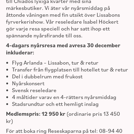
till Chiados lyxiga kvarter med sina
märkesbutiker. Vi äter vår nyårsmiddag på
åttonde våningen med fin utsikt över Lissabons
fyrverkerishow. Vår reseledare Isabel Höckert
gör varje resa speciell och har satt ihop ett
spännande nyårsfirande till oss.
4-dagars nyårsresa med avresa 30 december
inkluderar:
Flyg Arlanda – Lissabon, tur & retur
Transfer från flygplatsen till hotellet tur & retur
Del i dubbelrum med frukost
Nyårskonsert
Svensk reseledare
4 måltider varav en 4-rätters nyårsmiddag
Stadsrundtur och ett hemligt inslag
Medlemspris: 12 950 kr
(ordinarie pris 13 450
kr)
För att boka ring Reseskaparna på tel: 08-94 40