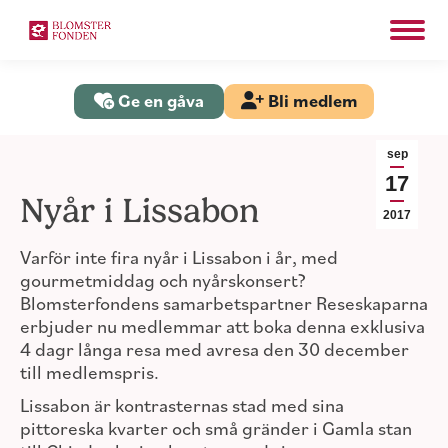
Search:
Sök
Ge en gåva
Bli medlem
sep
17
Nyår i Lissabon
2017
Varför inte fira nyår i Lissabon i år, med
gourmetmiddag och nyårskonsert?
Blomsterfondens samarbetspartner Reseskaparna
erbjuder nu medlemmar att boka denna exklusiva
4 dagr långa resa med avresa den 30 december
till medlemspris.
Lissabon är kontrasternas stad med sina
pittoreska kvarter och små gränder i Gamla stan