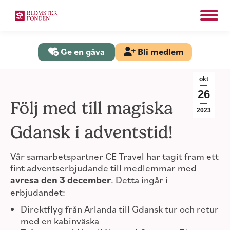
Search:
Sök
Ge en gåva
Bli medlem
okt
26
Följ med till magiska
2023
Gdansk i adventstid!
Vår samarbetspartner CE Travel har tagit fram ett
fint adventserbjudande till medlemmar med
avresa den 3 december
. Detta ingår i
erbjudandet:
Direktflyg från Arlanda till Gdansk tur och retur
med en kabinväska