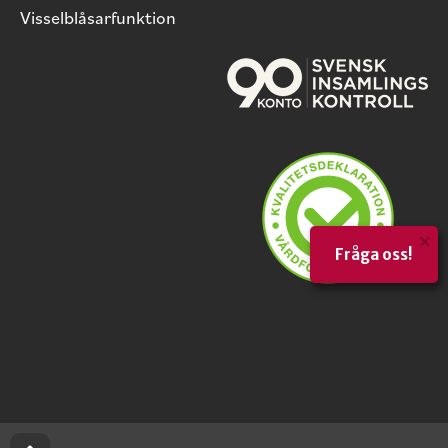
Visselblåsarfunktion
×
Fråga oss!