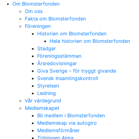
Skip
Om Blomsterfonden
to
Om oss
content
Fakta om Blomsterfonden
Föreningen
Historien om Blomsterfonden
Hela historien om Blomsterfonden
Stadgar
Föreningsstämman
Årsredovisningar
Giva Sverige – för tryggt givande
Svensk Insamlingskontroll
Styrelsen
Ledning
Vår värdegrund
Medlemskapet
Bli medlem i Blomsterfonden
Medlemskap via autogiro
Medlemsförmåner
Tidningen Alma