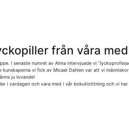
ckopiller från våra me
 uppe. I senaste numret av Alma intervjuade vi ”lyckoprofes
kunskaperna vi fick av Micael Dahlen var att vi människor i 
känns ju lovande!
er i vardagen och vara med i vår bokutlotttning och vi har f