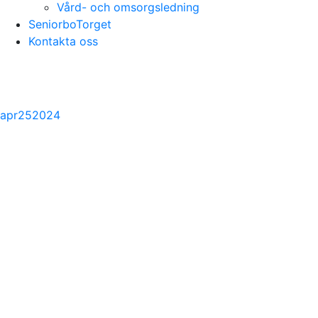
Vård- och omsorgsledning
SeniorboTorget
Kontakta oss
apr
25
2024