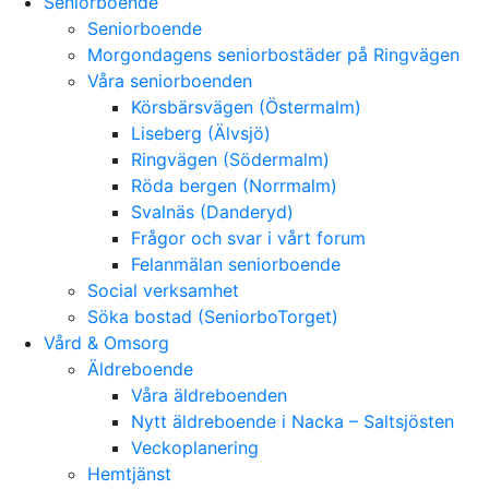
Seniorboende
Seniorboende
Morgondagens seniorbostäder på Ringvägen
Våra seniorboenden
Körsbärsvägen (Östermalm)
Liseberg (Älvsjö)
Ringvägen (Södermalm)
Röda bergen (Norrmalm)
Svalnäs (Danderyd)
Frågor och svar i vårt forum
Felanmälan seniorboende
Social verksamhet
Söka bostad (SeniorboTorget)
Vård & Omsorg
Äldreboende
Våra äldreboenden
Nytt äldreboende i Nacka – Saltsjösten
Veckoplanering
Hemtjänst