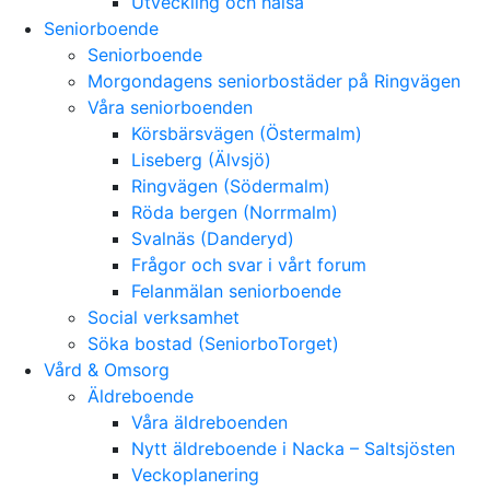
Utveckling och hälsa
Seniorboende
Seniorboende
Morgondagens seniorbostäder på Ringvägen
Våra seniorboenden
Körsbärsvägen (Östermalm)
Liseberg (Älvsjö)
Ringvägen (Södermalm)
Röda bergen (Norrmalm)
Svalnäs (Danderyd)
Frågor och svar i vårt forum
Felanmälan seniorboende
Social verksamhet
Söka bostad (SeniorboTorget)
Vård & Omsorg
Äldreboende
Våra äldreboenden
Nytt äldreboende i Nacka – Saltsjösten
Veckoplanering