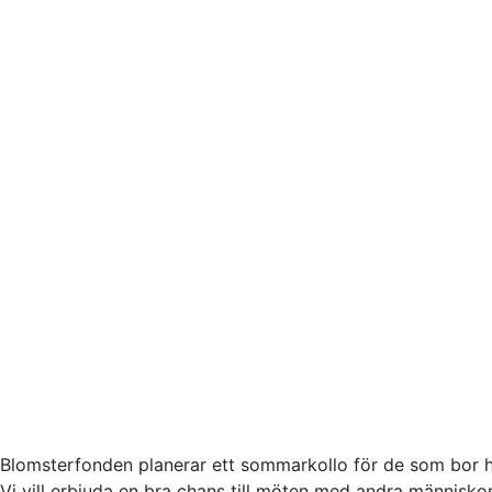
Blomsterfonden planerar ett sommarkollo för de som bor h
Vi vill erbjuda en bra chans till möten med andra människo