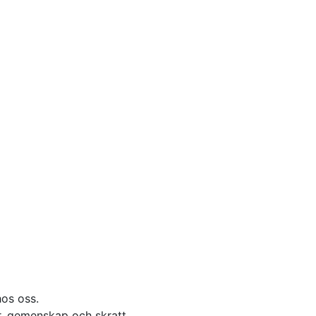
os oss.
r, gemenskap och skratt.