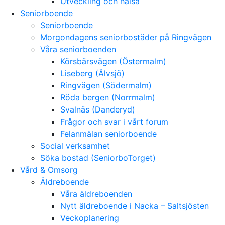
Utveckling och hälsa
Seniorboende
Seniorboende
Morgondagens seniorbostäder på Ringvägen
Våra seniorboenden
Körsbärsvägen (Östermalm)
Liseberg (Älvsjö)
Ringvägen (Södermalm)
Röda bergen (Norrmalm)
Svalnäs (Danderyd)
Frågor och svar i vårt forum
Felanmälan seniorboende
Social verksamhet
Söka bostad (SeniorboTorget)
Vård & Omsorg
Äldreboende
Våra äldreboenden
Nytt äldreboende i Nacka – Saltsjösten
Veckoplanering