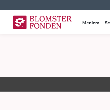
Medlem
Seniorboende
Medlem
Se