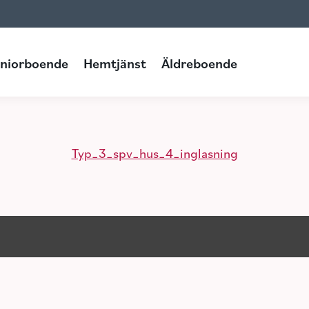
Hemtjänst
Äldreboende
niorboende
Hemtjänst
Äldreboende
Typ_3_spv_hus_4_inglasning