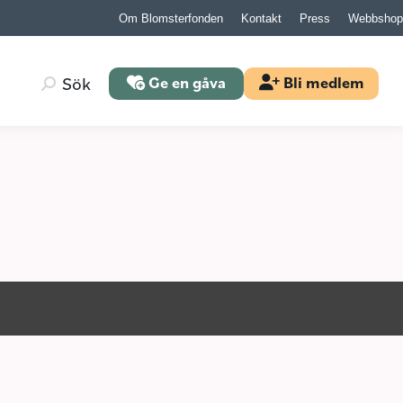
Om Blomsterfonden
Kontakt
Press
Webbshop
Search:
Sök
Ge en gåva
Bli medlem
Search:
Sök
Ge en gåva
Bli medlem