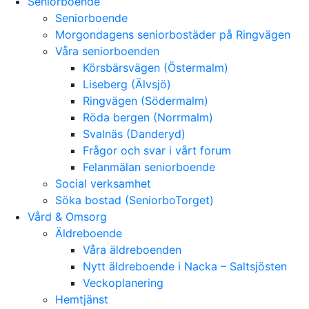
Seniorboende
Seniorboende
Morgondagens seniorbostäder på Ringvägen
Våra seniorboenden
Körsbärsvägen (Östermalm)
Liseberg (Älvsjö)
Ringvägen (Södermalm)
Röda bergen (Norrmalm)
Svalnäs (Danderyd)
Frågor och svar i vårt forum
Felanmälan seniorboende
Social verksamhet
Söka bostad (SeniorboTorget)
Vård & Omsorg
Äldreboende
Våra äldreboenden
Nytt äldreboende i Nacka – Saltsjösten
Veckoplanering
Hemtjänst