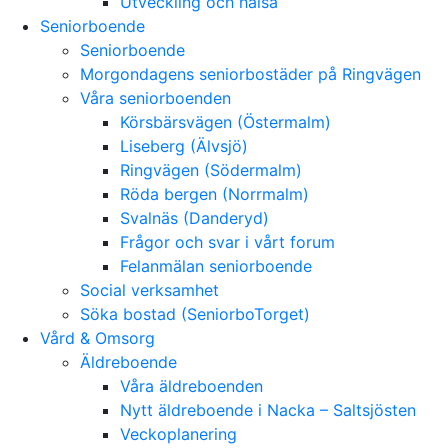
Utveckling och hälsa
Seniorboende
Seniorboende
Morgondagens seniorbostäder på Ringvägen
Våra seniorboenden
Körsbärsvägen (Östermalm)
Liseberg (Älvsjö)
Ringvägen (Södermalm)
Röda bergen (Norrmalm)
Svalnäs (Danderyd)
Frågor och svar i vårt forum
Felanmälan seniorboende
Social verksamhet
Söka bostad (SeniorboTorget)
Vård & Omsorg
Äldreboende
Våra äldreboenden
Nytt äldreboende i Nacka – Saltsjösten
Veckoplanering