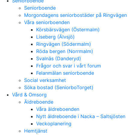
Seniorboende
Seniorboende
Morgondagens seniorbostäder på Ringvägen
Våra seniorboenden
Körsbärsvägen (Östermalm)
Liseberg (Älvsjö)
Ringvägen (Södermalm)
Röda bergen (Norrmalm)
Svalnäs (Danderyd)
Frågor och svar i vårt forum
Felanmälan seniorboende
Social verksamhet
Söka bostad (SeniorboTorget)
Vård & Omsorg
Äldreboende
Våra äldreboenden
Nytt äldreboende i Nacka – Saltsjösten
Veckoplanering
Hemtjänst