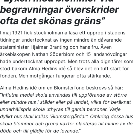
begravningar överskrider
ofta det skönas gräns”
I maj 1921 fick stockholmarna läsa ett upprop i stadens
tidningar undertecknat av ingen mindre än dåvarande
statsminister Hjalmar Branting och hans fru. Även
ärkebiskopen Nathan Söderblom och 15 landshövdingar
hade undertecknat uppropet. Men trots alla dignitärer som
stod bakom Alma Hedins idé så blev det en tuff start för
fonden. Men motgångar fungerar ofta stärkande.
Alma Hedins idé om en Blomsterfond beskrevs så här:
”
Influtna medel skola användas till uppförande av större
eller mindre hus i städer eller på landet, vilka för beräknat
underhållspris skola uthyras till gamla personer. Varje
dylikt hus skall kallas ”Blomstergårdar”. Omkring dessa hus
skola blommor och gröna växter planteras till minne av de
döda och till glädje för de levande
.”