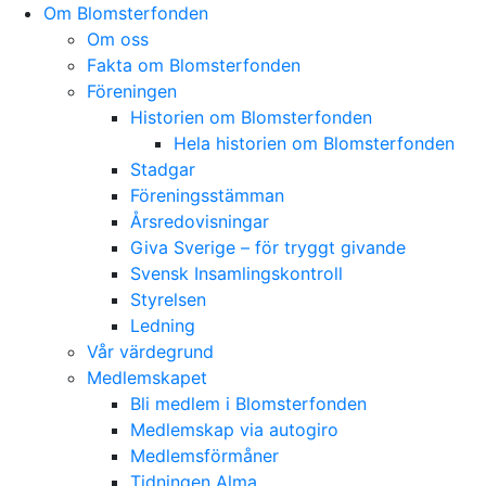
Skip
Om Blomsterfonden
to
Om oss
content
Fakta om Blomsterfonden
Föreningen
Historien om Blomsterfonden
Hela historien om Blomsterfonden
Stadgar
Föreningsstämman
Årsredovisningar
Giva Sverige – för tryggt givande
Svensk Insamlingskontroll
Styrelsen
Ledning
Vår värdegrund
Medlemskapet
Bli medlem i Blomsterfonden
Medlemskap via autogiro
Medlemsförmåner
Tidningen Alma