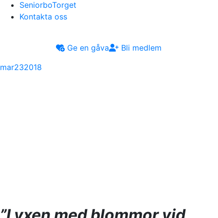
SeniorboTorget
Kontakta oss
Ge en gåva
Bli medlem
mar
23
2018
”Lyxen med blommor vid