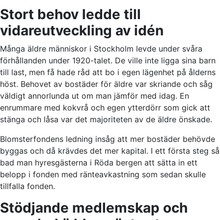
Stort behov ledde till
vidareutveckling av idén
Många äldre människor i Stockholm levde under svåra
förhållanden under 1920-talet. De ville inte ligga sina barn
till last, men få hade råd att bo i egen lägenhet på ålderns
höst. Behovet av bostäder för äldre var skriande och såg
väldigt annorlunda ut om man jämför med idag. En
enrummare med kokvrå och egen ytterdörr som gick att
stänga och låsa var det majoriteten av de äldre önskade.
Blomsterfondens ledning insåg att mer bostäder behövde
byggas och då krävdes det mer kapital. I ett första steg så
bad man hyresgästerna i Röda bergen att sätta in ett
belopp i fonden med ränteavkastning som sedan skulle
tillfalla fonden.
Stödjande medlemskap och