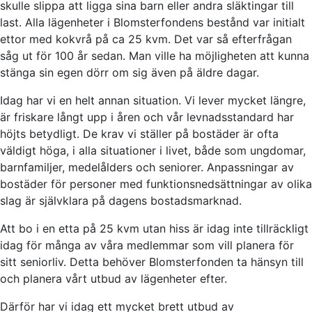
skulle slippa att ligga sina barn eller andra släktingar till
last. Alla lägenheter i Blomsterfondens bestånd var initialt
ettor med kokvrå på ca 25 kvm. Det var så efterfrågan
såg ut för 100 år sedan. Man ville ha möjligheten att kunna
stänga sin egen dörr om sig även på äldre dagar.
Idag har vi en helt annan situation. Vi lever mycket längre,
är friskare långt upp i åren och vår levnadsstandard har
höjts betydligt. De krav vi ställer på bostäder är ofta
väldigt höga, i alla situationer i livet, både som ungdomar,
barnfamiljer, medelålders och seniorer. Anpassningar av
bostäder för personer med funktionsnedsättningar av olika
slag är självklara på dagens bostadsmarknad.
Att bo i en etta på 25 kvm utan hiss är idag inte tillräckligt
idag för många av våra medlemmar som vill planera för
sitt seniorliv. Detta behöver Blomsterfonden ta hänsyn till
och planera vårt utbud av lägenheter efter.
Därför har vi idag ett mycket brett utbud av