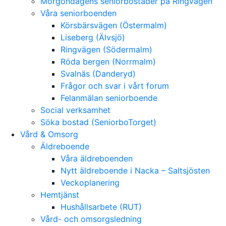
Morgondagens seniorbostäder på Ringvägen
Våra seniorboenden
Körsbärsvägen (Östermalm)
Liseberg (Älvsjö)
Ringvägen (Södermalm)
Röda bergen (Norrmalm)
Svalnäs (Danderyd)
Frågor och svar i vårt forum
Felanmälan seniorboende
Social verksamhet
Söka bostad (SeniorboTorget)
Vård & Omsorg
Äldreboende
Våra äldreboenden
Nytt äldreboende i Nacka – Saltsjösten
Veckoplanering
Hemtjänst
Hushållsarbete (RUT)
Vård- och omsorgsledning