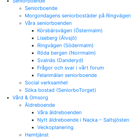
Seniorboende
Seniorboende
Morgondagens seniorbostäder på Ringvägen
Våra seniorboenden
Körsbärsvägen (Östermalm)
Liseberg (Älvsjö)
Ringvägen (Södermalm)
Röda bergen (Norrmalm)
Svalnäs (Danderyd)
Frågor och svar i vårt forum
Felanmälan seniorboende
Social verksamhet
Söka bostad (SeniorboTorget)
Vård & Omsorg
Äldreboende
Våra äldreboenden
Nytt äldreboende i Nacka – Saltsjösten
Veckoplanering
Hemtjänst