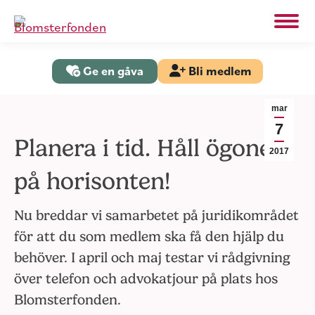
Search:
Sök
Ge en gåva
Bli medlem
mar
7
Planera i tid. Håll ögonen
2017
på horisonten!
Nu breddar vi samarbetet på juridikområdet
för att du som medlem ska få den hjälp du
behöver. I april och maj testar vi rådgivning
över telefon och advokatjour på plats hos
Blomsterfonden.