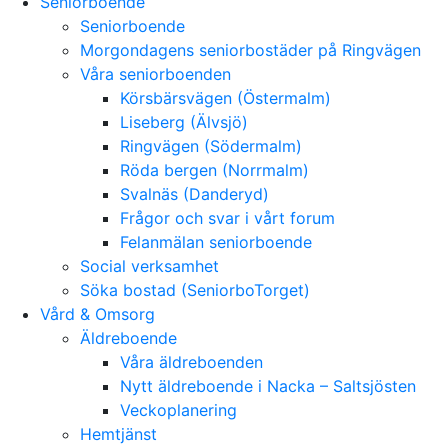
Seniorboende
Seniorboende
Morgondagens seniorbostäder på Ringvägen
Våra seniorboenden
Körsbärsvägen (Östermalm)
Liseberg (Älvsjö)
Ringvägen (Södermalm)
Röda bergen (Norrmalm)
Svalnäs (Danderyd)
Frågor och svar i vårt forum
Felanmälan seniorboende
Social verksamhet
Söka bostad (SeniorboTorget)
Vård & Omsorg
Äldreboende
Våra äldreboenden
Nytt äldreboende i Nacka – Saltsjösten
Veckoplanering
Hemtjänst