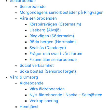
Seniorboende
Seniorboende
Morgondagens seniorbostäder på Ringvägen
Våra seniorboenden
Körsbärsvägen (Östermalm)
Liseberg (Älvsjö)
Ringvägen (Södermalm)
Röda bergen (Norrmalm)
Svalnäs (Danderyd)
Frågor och svar i vårt forum
Felanmälan seniorboende
Social verksamhet
Söka bostad (SeniorboTorget)
Vård & Omsorg
Äldreboende
Våra äldreboenden
Nytt äldreboende i Nacka – Saltsjösten
Veckoplanering
Hemtjänst