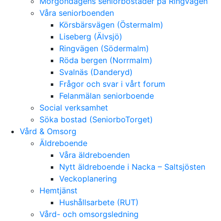
Morgondagens seniorbostäder på Ringvägen
Våra seniorboenden
Körsbärsvägen (Östermalm)
Liseberg (Älvsjö)
Ringvägen (Södermalm)
Röda bergen (Norrmalm)
Svalnäs (Danderyd)
Frågor och svar i vårt forum
Felanmälan seniorboende
Social verksamhet
Söka bostad (SeniorboTorget)
Vård & Omsorg
Äldreboende
Våra äldreboenden
Nytt äldreboende i Nacka – Saltsjösten
Veckoplanering
Hemtjänst
Hushållsarbete (RUT)
Vård- och omsorgsledning