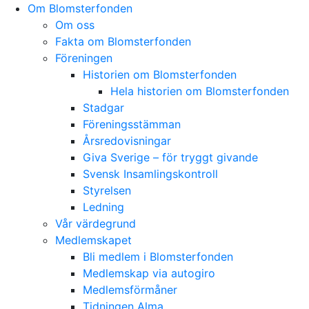
Skip
Om Blomsterfonden
to
Om oss
content
Fakta om Blomsterfonden
Föreningen
Historien om Blomsterfonden
Hela historien om Blomsterfonden
Stadgar
Föreningsstämman
Årsredovisningar
Giva Sverige – för tryggt givande
Svensk Insamlingskontroll
Styrelsen
Ledning
Vår värdegrund
Medlemskapet
Bli medlem i Blomsterfonden
Medlemskap via autogiro
Medlemsförmåner
Tidningen Alma