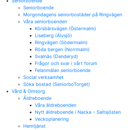
Seniorboende
Seniorboende
Morgondagens seniorbostäder på Ringvägen
Våra seniorboenden
Körsbärsvägen (Östermalm)
Liseberg (Älvsjö)
Ringvägen (Södermalm)
Röda bergen (Norrmalm)
Svalnäs (Danderyd)
Frågor och svar i vårt forum
Felanmälan seniorboende
Social verksamhet
Söka bostad (SeniorboTorget)
Vård & Omsorg
Äldreboende
Våra äldreboenden
Nytt äldreboende i Nacka – Saltsjösten
Veckoplanering
Hemtjänst