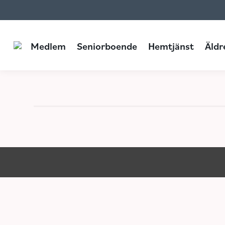
Medlem
Seniorboende
Medlem
Seniorboende
Hemtjänst
Äldr