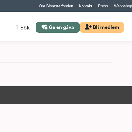
Om Blomsterfonden
Kontakt
Press
Webbshop
Search:
Sök
Ge en gåva
Bli medlem
Search:
Sök
Ge en gåva
Bli medlem