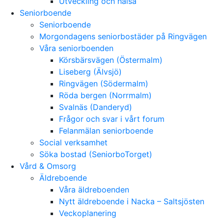
Utveckling och hälsa
Seniorboende
Seniorboende
Morgondagens seniorbostäder på Ringvägen
Våra seniorboenden
Körsbärsvägen (Östermalm)
Liseberg (Älvsjö)
Ringvägen (Södermalm)
Röda bergen (Norrmalm)
Svalnäs (Danderyd)
Frågor och svar i vårt forum
Felanmälan seniorboende
Social verksamhet
Söka bostad (SeniorboTorget)
Vård & Omsorg
Äldreboende
Våra äldreboenden
Nytt äldreboende i Nacka – Saltsjösten
Veckoplanering